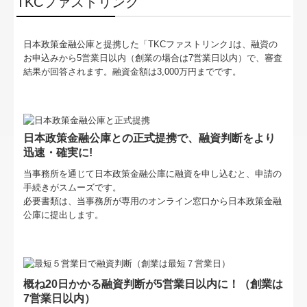
TKCファストリンク
書面添付制度のご紹介
経営革新等支援機関とは
日本政策金融公庫と提携した「TKCファストリンク｣は、融資の
お申込みから5営業日以内（創業の場合は7営業日以内）で、審査
黒字決算に役立つTKCシステム
結果が回答されます。融資金額は3,000万円までです。
早期経営改善計画の策定支援
経営改善オンデマンド講座
日本政策金融公庫との正式提携
で、融資判断をより
迅速・確実に!
国の共済制度活用コーナー
当事務所を通じて
日本政策金融公庫に融資を申し込むと、申請の
経営者お役立ち情報
手続きがスムーズです。
必要書類は、当事務所が専用のオンライン窓口から日本政策金融
公庫に提出します。
補助金・助成金・融資情報
関与先向け融資商品ご紹介
社長メニューASP版
概ね20日かかる融資判断が5営業日以内に！（創業は
7営業日以内）