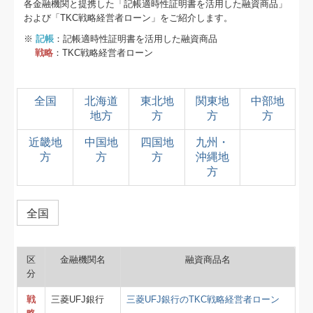
各金融機関と提携した「記帳適時性証明書を活用した融資商品」
および「TKC戦略経営者ローン」をご紹介します。
※
記帳
：記帳適時性証明書を活用した融資商品
戦略
：TKC戦略経営者ローン
全国
北海道
東北地
関東地
中部地
地方
方
方
方
近畿地
中国地
四国地
九州・
方
方
方
沖縄地
方
全国
区
金融機関名
融資商品名
分
戦
三菱UFJ銀行
三菱UFJ銀行のTKC戦略経営者ローン