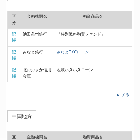
区
金融機関名
融資商品名
分
記
池田泉州銀行
『特別戦略融資ファンド』
帳
記
みなと銀行
みなとTKCローン
帳
記
北おおさか信用
地域いきいきローン
帳
金庫
▲ 戻る
中国地方
区
金融機関名
融資商品名