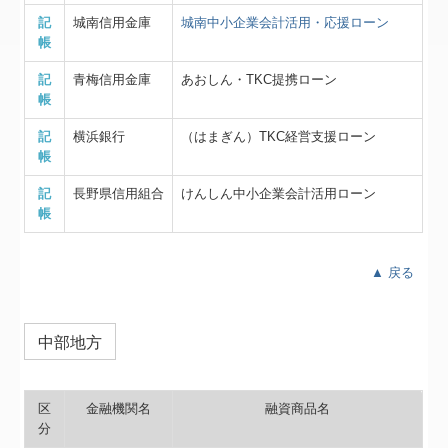
記
城南信用金庫
城南中小企業会計活用・応援ローン
帳
記
青梅信用金庫
あおしん・TKC提携ローン
帳
記
横浜銀行
（はまぎん）TKC経営支援ローン
帳
記
長野県信用組合
けんしん中小企業会計活用ローン
帳
▲ 戻る
中部地方
区
金融機関名
融資商品名
分