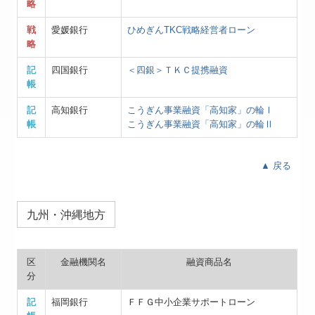
略
戦
愛媛銀行
ひめぎんTKC戦略経営者ローン
略
記
四国銀行
＜四銀＞ＴＫＣ提携融資
帳
記
高知銀行
こうぎん事業融資「高知家」の輪Ⅰ
帳
こうぎん事業融資「高知家」の輪Ⅱ
▲ 戻る
九州・沖縄地方
区
金融機関名
融資商品名
分
記
福岡銀行
ＦＦＧ中小企業サポートローン