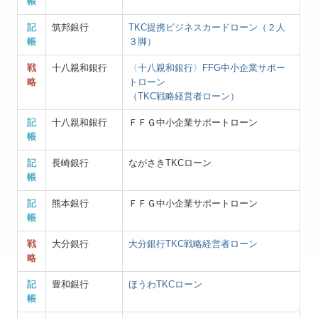
帳
記
筑邦銀行
TKC提携ビジネスカードローン（２人
帳
３脚）
戦
十八親和銀行
〈十八親和銀行〉FFG中小企業サポー
略
トローン
（TKC戦略経営者ローン）
記
十八親和銀行
ＦＦＧ中小企業サポートローン
帳
記
長崎銀行
ながさきTKCローン
帳
記
熊本銀行
ＦＦＧ中小企業サポートローン
帳
戦
大分銀行
大分銀行TKC戦略経営者ローン
略
記
豊和銀行
ほうわTKCローン
帳