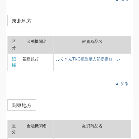
東北地方
区
金融機関名
融資商品名
分
記
福島銀行
ふくぎんTKC福島県支部提携ローン
帳
▲ 戻る
関東地方
区
金融機関名
融資商品名
分