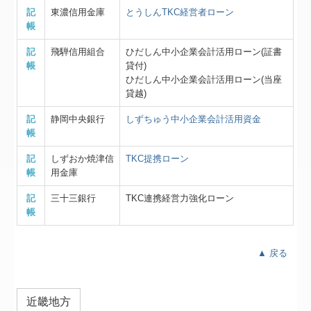
記
東濃信用金庫
とうしんTKC経営者ローン
帳
記
飛騨信用組合
ひだしん中小企業会計活用ローン(証書
帳
貸付)
ひだしん中小企業会計活用ローン(当座
貸越)
記
静岡中央銀行
しずちゅう中小企業会計活用資金
帳
記
しずおか焼津信
TKC提携ローン
帳
用金庫
記
三十三銀行
TKC連携経営力強化ローン
帳
▲ 戻る
近畿地方