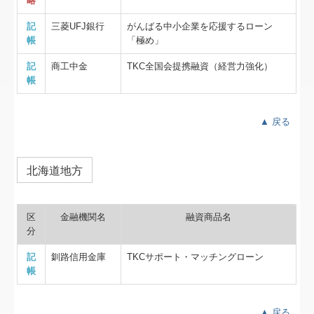
略
記
三菱UFJ銀行
がんばる中小企業を応援するローン
帳
「極め」
記
商工中金
TKC全国会提携融資（経営力強化）
帳
▲ 戻る
北海道地方
区
金融機関名
融資商品名
分
記
釧路信用金庫
TKCサポート・マッチングローン
帳
▲ 戻る