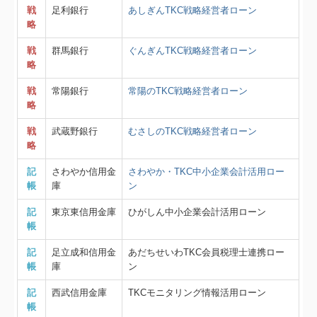
戦
足利銀行
あしぎんTKC戦略経営者ローン
略
戦
群馬銀行
ぐんぎんTKC戦略経営者ローン
略
戦
常陽銀行
常陽のTKC戦略経営者ローン
略
戦
武蔵野銀行
むさしのTKC戦略経営者ローン
略
記
さわやか信用金
さわやか・TKC中小企業会計活用ロー
帳
庫
ン
記
東京東信用金庫
ひがしん中小企業会計活用ローン
帳
記
足立成和信用金
あだちせいわTKC会員税理士連携ロー
帳
庫
ン
記
西武信用金庫
TKCモニタリング情報活用ローン
帳