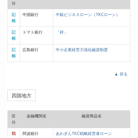
分
記
中国銀行
中銀ビジネスローン（TKCローン）
帳
記
トマト銀行
「絆」
帳
記
広島銀行
中小企業経営力強化融資制度
帳
▲ 戻る
四国地方
区
金融機関名
融資商品名
分
戦
阿波銀行
あわぎんTKC戦略経営者ローン