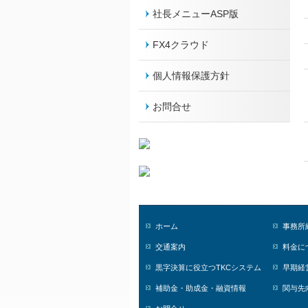
社長メニューASP版
FX4クラウド
個人情報保護方針
お問合せ
ホーム
事務所
交通案内
料金に
黒字決算に役立つTKCシステム
早期経
補助金・助成金・融資情報
関与先