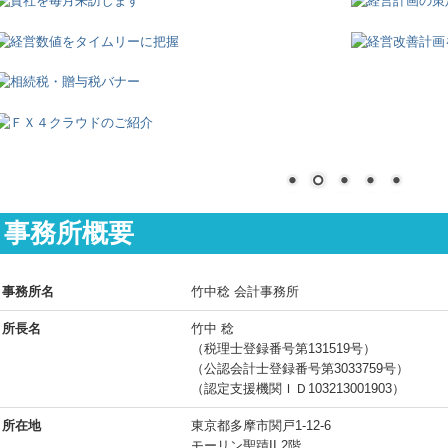
事務所概要
事務所名
竹中稔 会計事務所
所長名
竹中 稔
（税理士登録番号第131519号）
（公認会計士登録番号第3033759号）
（認定支援機関ＩＤ103213001903）
所在地
東京都多摩市関戸1-12-6
モーリン聖蹟II 2階