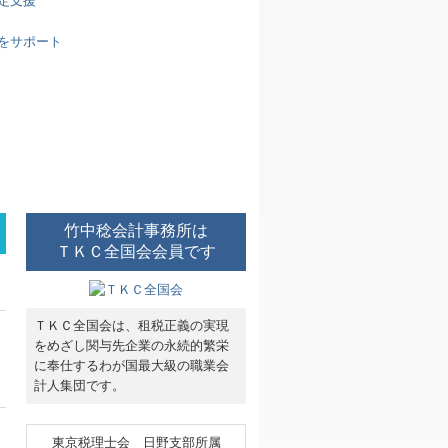
竹中稔会計事務所は
ＴＫＣ全国会会員です
ＴＫＣ全国会は、租税正義の実現
をめざし関与先企業の永続的繁栄
に奉仕するわが国最大級の職業会
計人集団です。
東京税理士会 日野支部所属