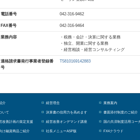
電話番号
042-316-9462
FAX番号
042-316-9464
業務内容
・税務・会計・決算に関する業務
・独立、開業に関する業務
・経営相談・経営コンサルティング
適格請求書発行事業者登録番
T5810169142883
号
紹介
経営理念
業務案内
ついて
決算書の信用力を高めます
書面添付制度のご紹介
営改善計画の策定支援
経営改善オンデマンド講座
国の共済制度活用コー
向け融資商品ご紹介
社長メニューASP版
FX4クラウド