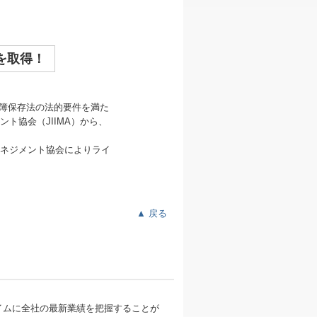
を取得！
簿保存法の法的要件を満た
ト協会（JIIMA）から、
ネジメント協会によりライ
▲ 戻る
タイムに全社の最新業績を把握することが