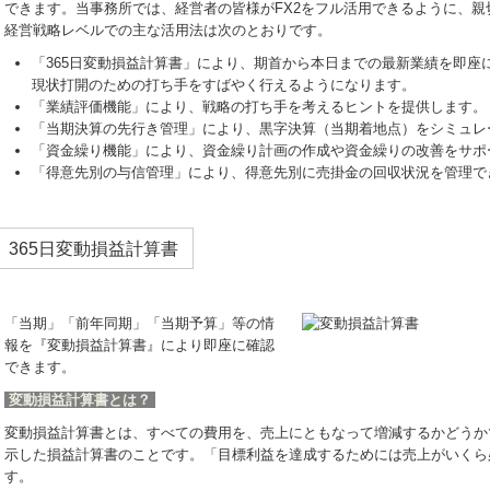
できます。当事務所では、経営者の皆様がFX2をフル活用できるように、
経営戦略レベルでの主な活用法は次のとおりです。
「365日変動損益計算書」により、期首から本日までの最新業績を即座
現状打開のための打ち手をすばやく行えるようになります。
「業績評価機能」により、戦略の打ち手を考えるヒントを提供します。
「当期決算の先行き管理」により、黒字決算（当期着地点）をシミュレ
「資金繰り機能」により、資金繰り計画の作成や資金繰りの改善をサポ
「得意先別の与信管理」により、得意先別に売掛金の回収状況を管理で
365日変動損益計算書
「当期」「前年同期」「当期予算」等の情
報を『変動損益計算書』により即座に確認
できます。
変動損益計算書とは？
変動損益計算書とは、すべての費用を、売上にともなって増減するかどうか
示した損益計算書のことです。「目標利益を達成するためには売上がいくら
す。