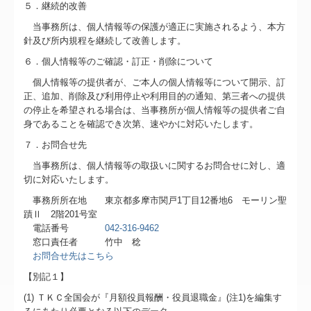
５．継続的改善
当事務所は、個人情報等の保護が適正に実施されるよう、本方
針及び所内規程を継続して改善します。
６．個人情報等のご確認・訂正・削除について
個人情報等の提供者が、ご本人の個人情報等について開示、訂
正、追加、削除及び利用停止や利用目的の通知、第三者への提供
の停止を希望される場合は、当事務所が個人情報等の提供者ご自
身であることを確認でき次第、速やかに対応いたします。
７．お問合せ先
当事務所は、個人情報等の取扱いに関するお問合せに対し、適
切に対応いたします。
事務所所在地 東京都多摩市関戸1丁目12番地6 モーリン聖
蹟Ⅱ 2階201号室
電話番号
042-316-9462
窓口責任者 竹中 稔
お問合せ先はこちら
【別記１】
(1) ＴＫＣ全国会が『月額役員報酬・役員退職金』(注1)を編集す