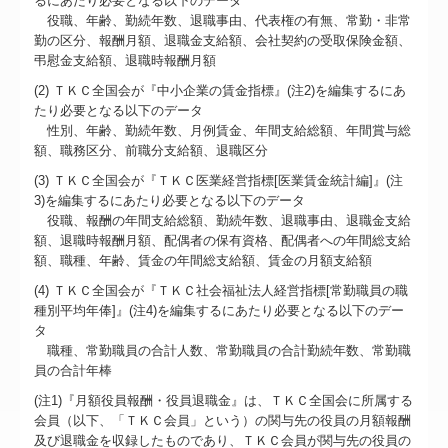
るにあたり必要となる以下のデータ
役職、年齢、勤続年数、退職事由、代表権の有無、常勤・非常
勤の区分、報酬月額、退職金支給額、会社契約の受取保険金額、
弔慰金支給額、退職時報酬月額
(2) ＴＫＣ全国会が『中小企業の賃金指標』(注2)を編集するにあ
たり必要となる以下のデータ
性別、年齢、勤続年数、月例賃金、年間支給総額、年間賞与総
額、職務区分、前職分支給額、退職区分
(3) ＴＫＣ全国会が『ＴＫＣ医業経営指標[医業賃金統計編]』(注
3)を編集するにあたり必要となる以下のデータ
役職、報酬の年間支給総額、勤続年数、退職事由、退職金支給
額、退職時報酬月額、配偶者の保有資格、配偶者への年間総支給
額、職種、年齢、賃金の年間総支給額、賃金の月額支給額
(4) ＴＫＣ全国会が『ＴＫＣ社会福祉法人経営指標[常勤職員の職
種別平均年俸]』(注4)を編集するにあたり必要となる以下のデー
タ
職種、常勤職員の合計人数、常勤職員の合計勤続年数、常勤職
員の合計年棒
(注1)『月額役員報酬・役員退職金』は、ＴＫＣ全国会に所属する
会員（以下、「ＴＫＣ会員」という）の関与先の役員の月額報酬
及び退職金を収録したものであり、ＴＫＣ会員が関与先の役員の