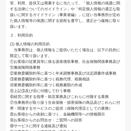
書面添付制度のご紹介
管、利用、提供又は廃棄するに当たって、「個人情報の保護に関
する法律についてのガイドライン」や「特定個人情報の適正な取
経営革新等支援機関とは
扱いに関するガイドライン（事業者編）」に従い当事務所が定め
た個人情報等の保護に関する規程を遵守し、適正かつ厳格に取り
扱います。
黒字決算に役立つTKCシステム
２．利用目的
早期経営改善計画の策定支援
(1) 個人情報の利用目的
当事務所は、個人情報をご提供いただく場合は、以下の目的に
経営改善オンデマンド講座
限定して取り扱います。
①お客様の従業員等に係る源泉徴収事務、社会保険関係事務及び
国の共済制度活用コーナー
労働保険関係事務
②業務委嘱契約等に基づく年末調整事務及び法定調書作成事務
③業務委嘱契約等に基づく税務代理、税務相談
経営者お役立ち情報
④業務委嘱契約等に基づく税務書類の作成
⑤上記③及び④に付随して行う事務
補助金・助成金・融資情報
⑥経営に関する指導・助言業務及びこれらに付随する業務
⑦当事務所が取り扱う生命保険・損害保険の商品及びこれらに付
関与先向け融資商品ご紹介
帯・関連するサービスのご提供（保険代理店としての業務）
⑧お客様からの依頼に基づく、金融機関等への情報開示
社長メニューASP版
⑨お客様からのお問合せ・ご質問への回答
⑩サービスに関する連絡及び通知