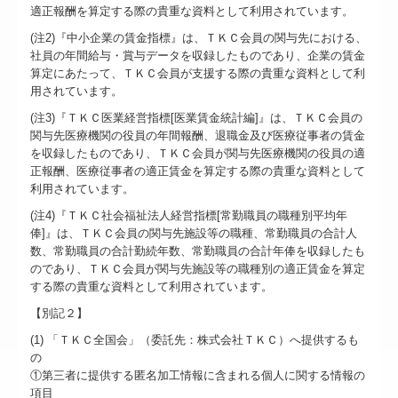
適正報酬を算定する際の貴重な資料として利用されています。
(注2)『中小企業の賃金指標』は、ＴＫＣ会員の関与先における、
社員の年間給与・賞与データを収録したものであり、企業の賃金
算定にあたって、ＴＫＣ会員が支援する際の貴重な資料として利
用されています。
(注3)『ＴＫＣ医業経営指標[医業賃金統計編]』は、ＴＫＣ会員の
関与先医療機関の役員の年間報酬、退職金及び医療従事者の賃金
を収録したものであり、ＴＫＣ会員が関与先医療機関の役員の適
正報酬、医療従事者の適正賃金を算定する際の貴重な資料として
利用されています。
(注4)『ＴＫＣ社会福祉法人経営指標[常勤職員の職種別平均年
俸]』は、ＴＫＣ会員の関与先施設等の職種、常勤職員の合計人
数、常勤職員の合計勤続年数、常勤職員の合計年俸を収録したも
のであり、ＴＫＣ会員が関与先施設等の職種別の適正賃金を算定
する際の貴重な資料として利用されています。
【別記２】
(1) 「ＴＫＣ全国会」（委託先：株式会社ＴＫＣ）へ提供するも
の
①第三者に提供する匿名加工情報に含まれる個人に関する情報の
項目