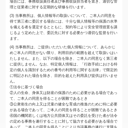
場合には、事務取扱責任者及び事務取扱担当者を置き、適切な管
理と従業者に対する定期的な研修を行います。
(3) 当事務所は、個人情報等の取扱いについて、ご本人の同意を
得て第三者に委託する場合には、十分な個人情報等の保護の水準
を備える者を選定するとともに、契約等により安全管理措置を講
じるよう定めた上で、委託先に対する必要かつ適切な監督を行い
ます。
(4) 当事務所は、ご提供いただいた個人情報について、あらかじ
めご本人の同意がない限り、利用目的の範囲を超えて取扱いはい
たしません。また、以下の場合を除き、ご本人の同意なく第三者
に提供しません。なお、特定個人情報は、「行政手続における特
定の個人を識別するための番号の利用等に関する法律」で限定的
に明記された場合を除き、目的を超えた利用及び提供は行いませ
ん。
①法令に基づく場合
②人の生命、身体又は財産の保護のために必要がある場合であっ
て、ご本人の同意を得ることが困難であるとき
③公衆衛生の向上又は児童の健全な育成の推進のために特に必要
がある場合であって、ご本人の同意を得ることが困難であるとき
④国の機関若しくは地方公共団体又はその委託を受けた者が法令
の定める事務を遂行することに対して協力する必要がある場合で
あって、ご本人の同意を得ることにより当該事務の遂行に支障を