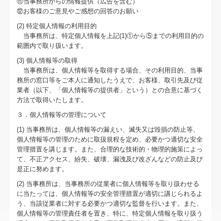
⑪当事務所からの情報提供（広告を含む）
FX4クラウド
⑫お客様のご意見やご感想の回答のお願い
個人情報保護方針
(2) 特定個人情報の利用目的
当事務所は、特定個人情報を上記(1)①から⑤までの利用目的の
範囲内で取り扱います。
お問合せ
(3) 個人情報等の取得
当事務所は、個人情報等を取得する場合、その利用目的、当事
務所の窓口等をご本人に通知したうえで、お客様、取引先及び従
業者（以下、「個人情報等の提供者」という）との合意に基づく
方法で取得いたします。
３．個人情報等の管理について
(1) 当事務所は、個人情報等の漏えい、滅失又は毀損の防止等、
個人情報等の管理のために取扱規程を定め、必要かつ適切な安全
管理措置を講じます。また、合理的な技術的・物理的施策によっ
て、不正アクセス、紛失、破壊、漏洩及び改ざんなどの防止及び
是正に努めます。
(2) 当事務所は、当事務所の従業者に個人情報等を取り扱わせる
に当たっては、個人情報等の安全管理措置が適切に講じられるよ
う、当該従業者に対する必要かつ適切な監督を行います。また、
個人情報等の管理責任者を置き、特に、特定個人情報を取り扱う